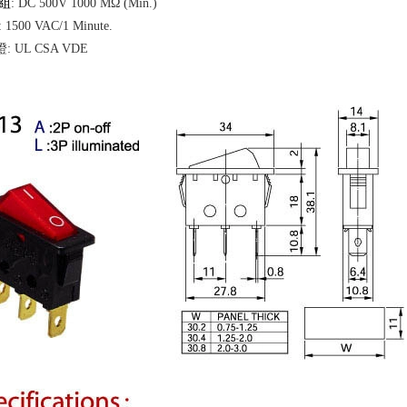
組
: DC 500V 1000 MΩ (Min.)
: 1500 VAC/1 Minute.
 UL CSA VDE