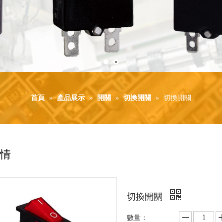
首頁
»
產品展示
»
開關
»
切換開關
»
切換開關
情
切換開關
數量：