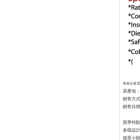
專業生產電
原產地
銷售方
銷售目
競爭特
多樣設
接受小額