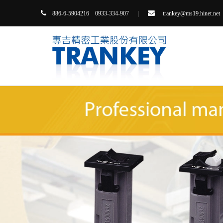


86-6-5904216 0933-334-907
|
trankey@ms19.hinet.net
8