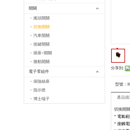
開關
搖頭開關
切換開關
汽車開關
按鍵開關
插座+開關
微動開關
分享到:
電子零組件
保險絲座
型號：
R
指示燈
產品描
博士端子
切換開
*
電氣範
*
接觸電