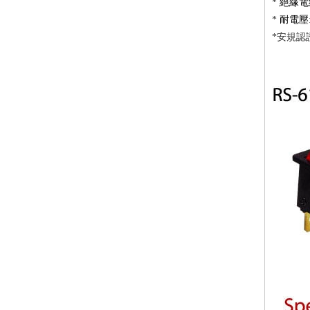
*
絕緣電
*
耐電壓
*安規認證: